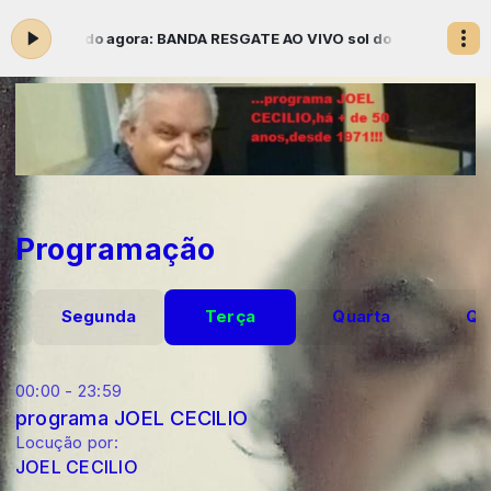
9 -
Tocando agora: BANDA RESGATE AO VIVO sol do meio dia!!!
progr
Programação
o
Segunda
Terça
Quarta
Qu
00:00 - 23:59
programa JOEL CECILIO
Locução por:
JOEL CECILIO