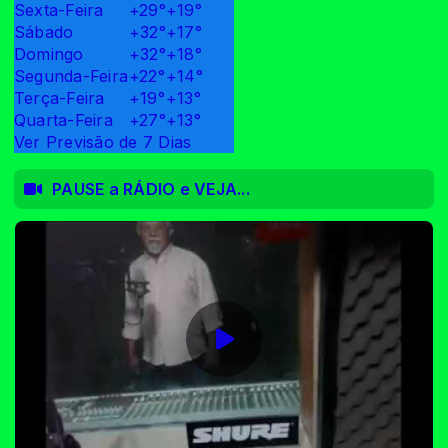
Sexta-Feira
+
29°
+
19°
Sábado
+
32°
+
17°
Domingo
+
32°
+
18°
Segunda-Feira
+
22°
+
14°
Terça-Feira
+
19°
+
13°
Quarta-Feira
+
27°
+
13°
Ver Previsão de 7 Dias
PAUSE a RÁDIO e VEJA...