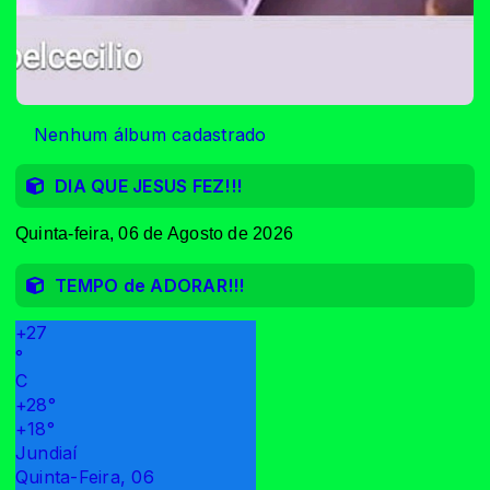
Nenhum álbum cadastrado
DIA QUE JESUS FEZ!!!
Quinta-feira, 06 de Agosto de 2026
TEMPO de ADORAR!!!
+
27
°
C
+
28°
+
18°
Jundiaí
Quinta-Feira, 06